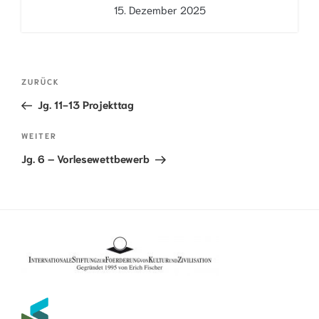
15. Dezember 2025
BEITRAGSNAVIGATION
Vorheriger
ZURÜCK
Beitrag
Jg. 11-13 Projekttag
Nächster
WEITER
Beitrag
Jg. 6 – Vorlesewettbewerb