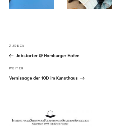
BEITRAGSNAVIGATION
Vorheriger
ZURÜCK
Beitrag
Jobstarter @ Hamburger Hafen
Nächster
WEITER
Beitrag
Vernissage der 10D im Kunsthaus